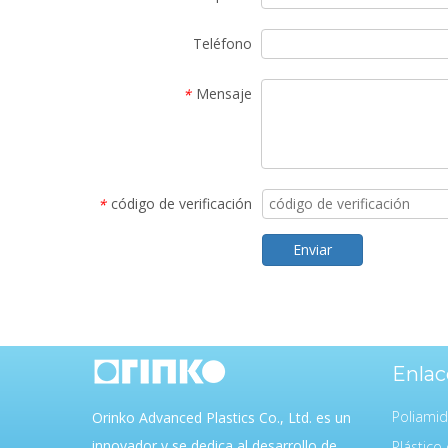
Teléfono
Mensaje
*
código de verificación
*
Enviar
Enlac
Poliami
Orinko Advanced Plastics Co., Ltd. es un
innovador y se dedica al desarrollo de
Plástico 