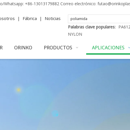
no/Whatsapp:
+86-13013179882
Correo electrónico:
futao@orinkopla
osotros
|
Fábrica
|
Noticias
Palabras clave populares:
PA61
NYLON
R
ORINKO
PRODUCTOS
APLICACIONES