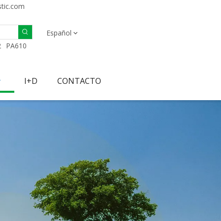
stic.com
Español
2
PA610
I+D
CONTACTO