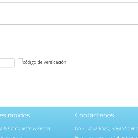
es rápidos
Contáctenos
da & Compuesto & Resina
No.2 Luhua Road, Boyan Scienc
de ingeniería
Hefei, provincia de Anhui, China