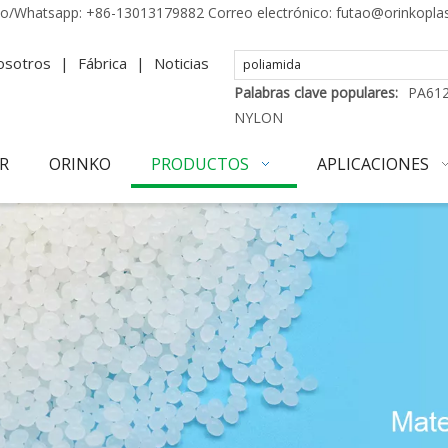
no/Whatsapp:
+86-13013179882
Correo electrónico:
futao@orinkopla
osotros
|
Fábrica
|
Noticias
Palabras clave populares:
PA61
NYLON
R
ORINKO
PRODUCTOS
APLICACIONES