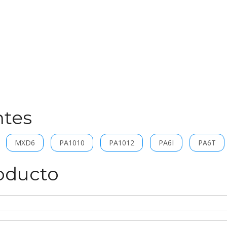
ntes
MXD6
PA1010
PA1012
PA6I
PA6T
roducto