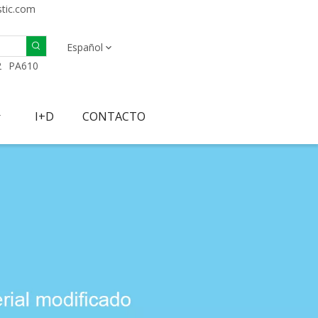
stic.com
Español
2
PA610
I+D
CONTACTO