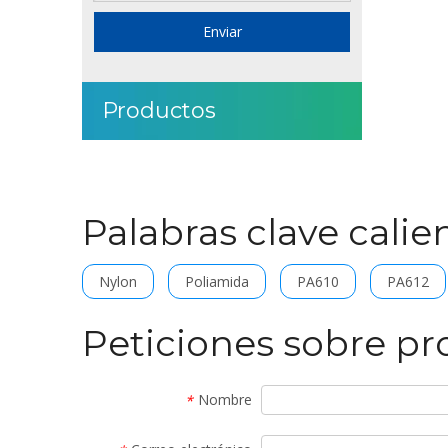
Enviar
Productos
Palabras clave calie
Nylon
Poliamida
PA610
PA612
Peticiones sobre p
Nombre
*