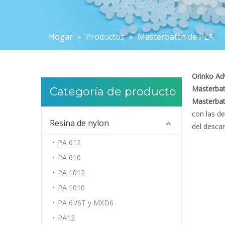
Hogar
»
Productos
»
Masterbatch de PLA
Orinko Ad
Masterbat
Categoría de producto
Masterbat
con las de
Resina de nylon
del descan
PA 612
PA 610
PA 1012
PA 1010
PA 6I/6T y MXD6
PA12