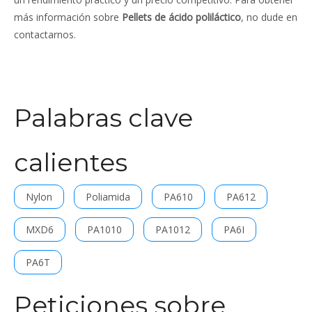
más información sobre
Pellets de ácido poliláctico
, no dude en
contactarnos.
Palabras clave
calientes
Nylon
Poliamida
PA610
PA612
MXD6
PA1010
PA1012
PA6I
PA6T
Peticiones sobre