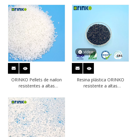
vídeo
ORINKO Pellets de nailon
Resina plástica ORINKO
resistentes a altas
resistente a altas
temperaturas, materia prima
temperaturas, precio barato,
plástica, PPA para
PPA GF33, para automoción
automoción