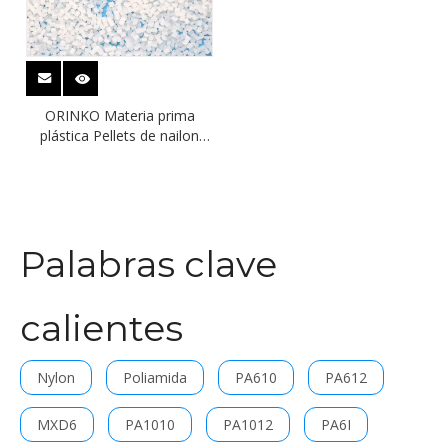
ORINKO Materia prima
plástica Pellets de nailon
PPA Gf33 Resina para tubo
de refrigeración
Palabras clave
calientes
Nylon
Poliamida
PA610
PA612
MXD6
PA1010
PA1012
PA6I