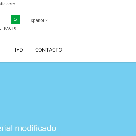
stic.com
Español
2
PA610
I+D
CONTACTO