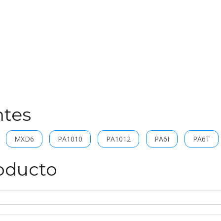
ntes
MXD6
PA1010
PA1012
PA6I
PA6T
roducto