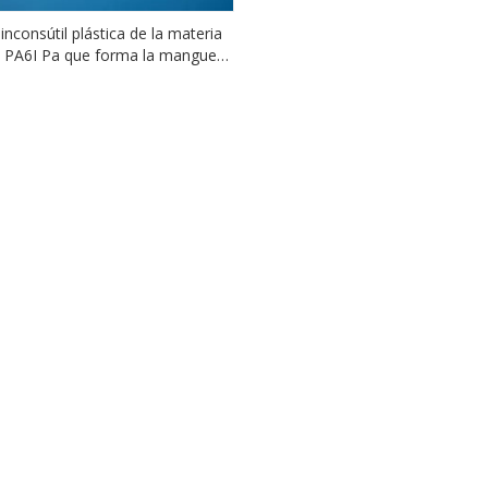
inconsútil plástica de la materia
 PA6I Pa que forma la manguera
l del freno del número 140 de la
iscosidad de la poliamida