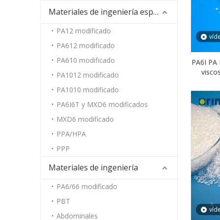
Materiales de ingeniería especiales
PA12 modificado
víd
PA612 modificado
PA610 modificado
PA6I PA 
visco
PA1012 modificado
PA1010 modificado
PA6I6T y MXD6 modificados
MXD6 modificado
PPA/HPA
PPP
Materiales de ingeniería
PA6/66 modificado
PBT
víd
Abdominales