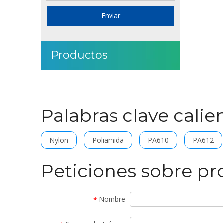
Enviar
Productos
Palabras clave calie
Nylon
Poliamida
PA610
PA612
Peticiones sobre p
Nombre
*