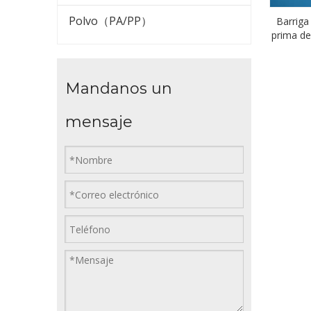
Polvo（PA/PP）
Barriga 
prima de
materia
v
Mandanos un
mensaje