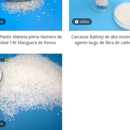
eo
vídeo
Plastic Materia prima Número de
Carcasas Battrey de alta resist
sidad 140 Manguera de frenos
agente largo de fibra de car
poliamida Orinko PA6I6
eo