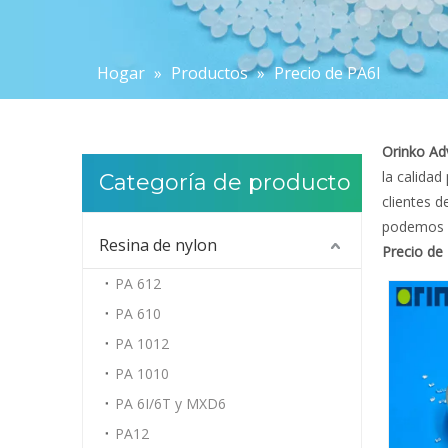
Hogar
»
Productos
»
Precio de PA6I
Orinko Ad
la calidad
Categoría de producto
clientes d
podemos of
Resina de nylon
Precio de
PA 612
PA 610
PA 1012
PA 1010
PA 6I/6T y MXD6
PA12