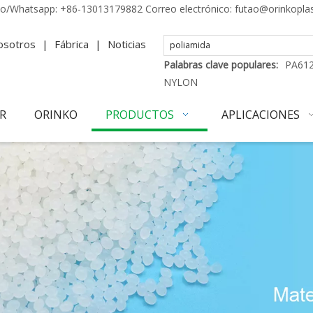
no/Whatsapp:
+86-13013179882
Correo electrónico:
futao@orinkopla
osotros
|
Fábrica
|
Noticias
Palabras clave populares:
PA61
NYLON
R
ORINKO
PRODUCTOS
APLICACIONES