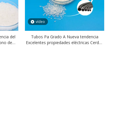
vídeo
encia del
Tubos Pa Grado A Nueva tendencia
bono de
Excelentes propiedades eléctricas Cerdas
T
Pa6i6t de cepillos de dientes