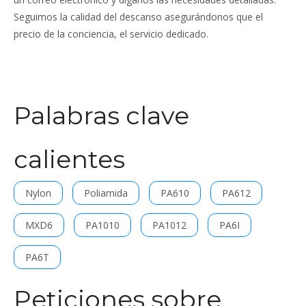
Seguimos la calidad del descanso asegurándonos que el
precio de la conciencia, el servicio dedicado.
Palabras clave
calientes
Nylon
Poliamida
PA610
PA612
MXD6
PA1010
PA1012
PA6I
PA6T
Peticiones sobre