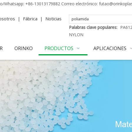
no/Whatsapp:
+86-13013179882
Correo electrónico:
futao@orinkopla
osotros
|
Fábrica
|
Noticias
Palabras clave populares:
PA61
NYLON
R
ORINKO
PRODUCTOS
APLICACIONES