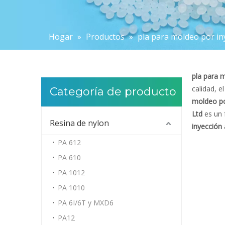
Hogar
»
Productos
»
pla para moldeo por in
pla para 
calidad, e
Categoría de producto
moldeo po
Ltd
es un 
Resina de nylon
inyección
PA 612
PA 610
PA 1012
PA 1010
PA 6I/6T y MXD6
PA12