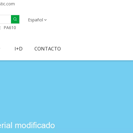
stic.com
Español
2
PA610
I+D
CONTACTO