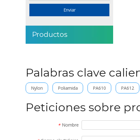
Enviar
Productos
Palabras clave calie
Nylon
Poliamida
PA610
PA612
Peticiones sobre p
Nombre
*