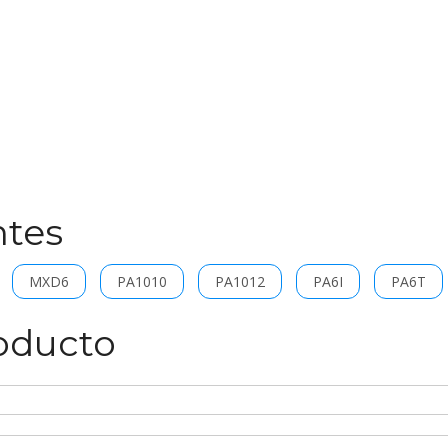
ntes
MXD6
PA1010
PA1012
PA6I
PA6T
roducto