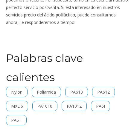
perfecto servicio postventa. Si está interesado en nuestros
servicios
precio del ácido poliláctico
, puede consultarnos
ahora, ¡le responderemos a tiempo!
Palabras clave
calientes
Nylon
Poliamida
PA610
PA612
MXD6
PA1010
PA1012
PA6I
PA6T