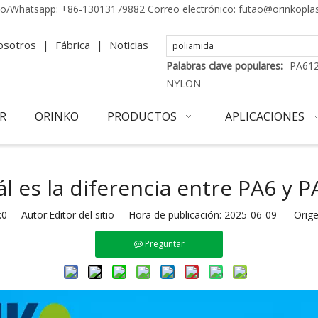
no/Whatsapp:
+86-13013179882
Correo electrónico:
futao@orinkopla
osotros
|
Fábrica
|
Noticias
Palabras clave populares:
PA61
NYLON
R
ORINKO
PRODUCTOS
APLICACIONES
l es la diferencia entre PA6 y P
:
0
Autor:Editor del sitio Hora de publicación: 2025-06-09 Orige
Preguntar