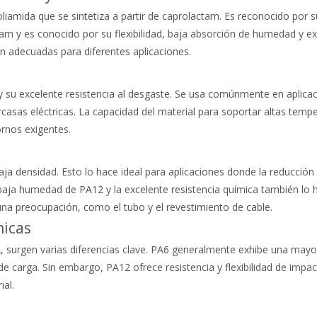
mida que se sintetiza a partir de caprolactam. Es reconocido por su a
ctam y es conocido por su flexibilidad, baja absorción de humedad y 
n adecuadas para diferentes aplicaciones.
ón y su excelente resistencia al desgaste. Se usa comúnmente en aplic
asas eléctricas. La capacidad del material para soportar altas temper
ornos exigentes.
baja densidad. Esto lo hace ideal para aplicaciones donde la reducció
 baja humedad de PA12 y la excelente resistencia química también lo
na preocupación, como el tubo y el revestimiento de cable.
icas
surgen varias diferencias clave. PA6 generalmente exhibe una mayor 
 carga. Sin embargo, PA12 ofrece resistencia y flexibilidad de impac
ial.