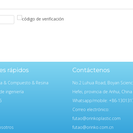
es rápidos
Contáctenos
da & Compuesto & Resina
No.2 Luhua Road, Boyan Scienc
de ingeniería
Hefei, provincia de Anhui, China
6
Whatsapp/mobile: +86-130131
Correo electrónico:
futao@orinkoplastic.com
osotros
futao@orinko.com.cn