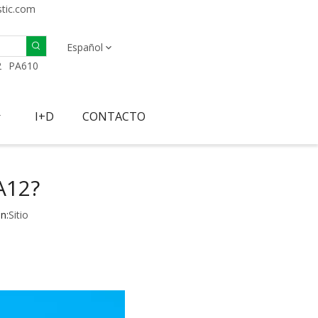
stic.com
Español
2
PA610
I+D
CONTACTO
A12?
n:
Sitio