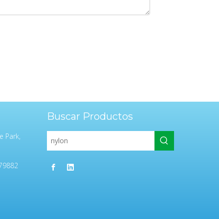
Buscar Productos
e Park,
79882