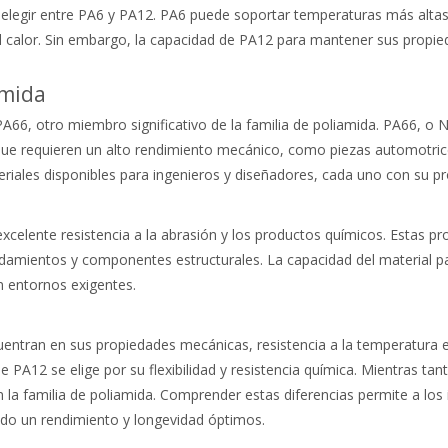
o al elegir entre PA6 y PA12. PA6 puede soportar temperaturas más al
l calor. Sin embargo, la capacidad de PA12 para mantener sus propie
amida
66, otro miembro significativo de la familia de poliamida. PA66, o N
 que requieren un alto rendimiento mecánico, como piezas automotric
teriales disponibles para ingenieros y diseñadores, cada uno con su p
excelente resistencia a la abrasión y los productos químicos. Estas 
odamientos y componentes estructurales. La capacidad del material 
 entornos exigentes.
uentran en sus propiedades mecánicas, resistencia a la temperatura e
e PA12 se elige por su flexibilidad y resistencia química. Mientras tant
en la familia de poliamida. Comprender estas diferencias permite a l
ndo un rendimiento y longevidad óptimos.