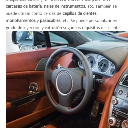
carcasas de batería
,
rieles de instrumentos
, etc. También se
puede utilizar como cerdas de
cepillos de dientes
,
monoflamentos
y
pasacables
, etc. Se puede personalizar en
grado de inyección y extrusión según los requisitos del cliente.