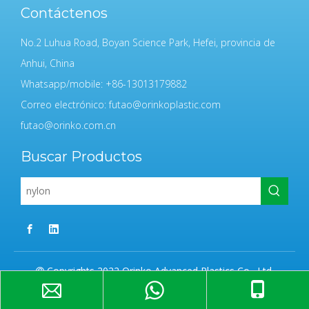
Contáctenos
No.2 Luhua Road, Boyan Science Park, Hefei, provincia de
Anhui, China
Whatsapp/mobile: +86-13013179882
Correo electrónico:
futao@orinkoplastic.com
futao@orinko.com.cn
Buscar Productos
Copyrights 2022 Orinko Advanced Plastics Co., Ltd.

Todos los derechos reservados.
Sitemap
|
Política de
privacidad