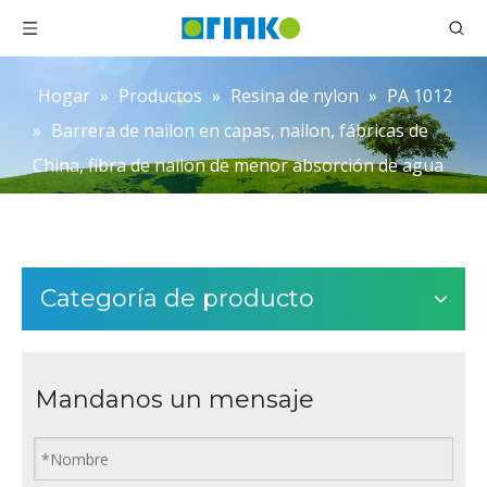
Hogar
»
Productos
»
Resina de nylon
»
PA 1012
»
Barrera de nailon en capas, nailon, fábricas de
China, fibra de nailon de menor absorción de agua
Categoría de producto
Mandanos un mensaje