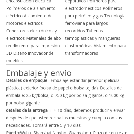
encapsulación eléctrica
deportivos Polímeros para
Polímeros de aislamiento
electrodomésticos Polímeros
eléctrico Aislamiento de
para petróleo y gas Tecnología
motores eléctricos
ferroviaria para largos
Conectores electrónicos y
recorridos Tuberías
eléctricos Materiales de alto
termoplásticas y mangueras
rendimiento para impresión
elastoméricas Aislamiento para
3D Diseño innovador de
transformadores
muebles
Embalaje y envío
Detalles de empaque
: Embalaje estándar (interior (película
plástica) exterior (bolsa de papel o bolsa tejida). Detalles del
embalaje: 25 kg/bolsa, o 750 kg por bolsa gigante, o 1000 kg
por bolsa gigante.
detalles de la entrega
:T + 10 días, debemos producir y enviar
después de que usted reciba las muestras y cumpla con sus
necesidades. Tomará entre 5 y 10 días.
Puerto:
Wuhu, Shanghai Ningbo, Guangzhou. Plazo de entrega: