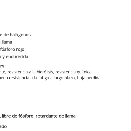
re de halógenos
 llama
fósforo rojo
a y endurecida
0%.
nte, resistencia a la hidrólisis, resistencia química,
uena resistencia a la fatiga a largo plazo, baja pérdida
 libre de fósforo, retardante de llama
rado