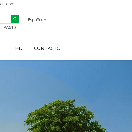
stic.com
Español
2
PA610
I+D
CONTACTO