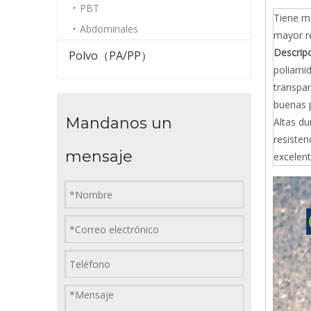
PBT
Tiene me
Abdominales
mayor r
Descripc
Polvo（PA/PP）
poliami
transpar
buenas 
Mandanos un
Altas du
resisten
mensaje
excelen