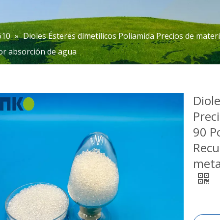
610
»
Dioles Ésteres dimetílicos Poliamida Precios de mater
or absorción de agua
Diole
Prec
90 P
Recu
meta