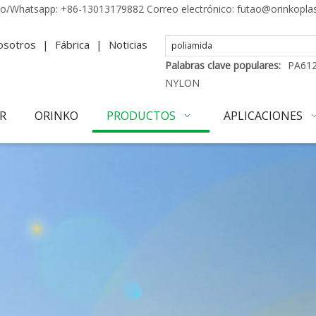
no/Whatsapp:
+86-13013179882
Correo electrónico:
futao@orinkopla
osotros
|
Fábrica
|
Noticias
Palabras clave populares:
PA61
NYLON
R
ORINKO
PRODUCTOS
APLICACIONES