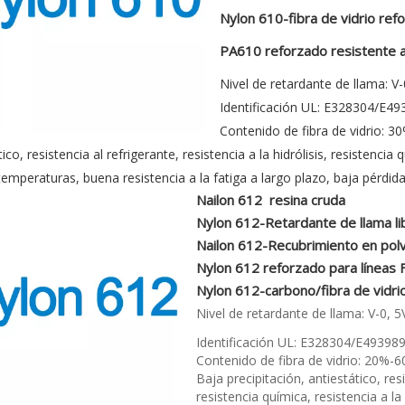
Nylon 610-fibra de vidrio ref
PA610 reforzado resistente a 
Nivel de retardante de llama: V-
Identificación UL: E328304/E49
Contenido de fibra de vidrio: 3
ico, resistencia al refrigerante, resistencia a la hidrólisis, resistencia
temperaturas, buena resistencia a la fatiga a largo plazo, baja pérdida 
Nailon 612 resina cruda
Nylon 612-Retardante de llama l
Nailon 612-Recubrimiento en pol
Nylon 612 reforzado para líneas 
Nylon 612-carbono/fibra de vidri
Nivel de retardante de llama: V-0, 5
Identificación UL: E328304/E493989
Contenido de fibra de vidrio: 20%-6
Baja precipitación, antiestático, resi
resistencia química, resistencia a l