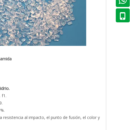
iamida
drio.
 f1.
9.
0%.
 resistencia al impacto, el punto de fusión, el color y