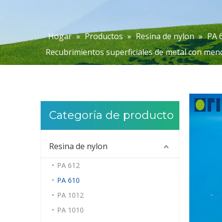
Hogar
»
Productos
»
Resina de nylon
»
PA 
Recubrimientos superficiales de metal con men
Categoría de producto
Resina de nylon
PA 612
PA 610
PA 1012
PA 1010