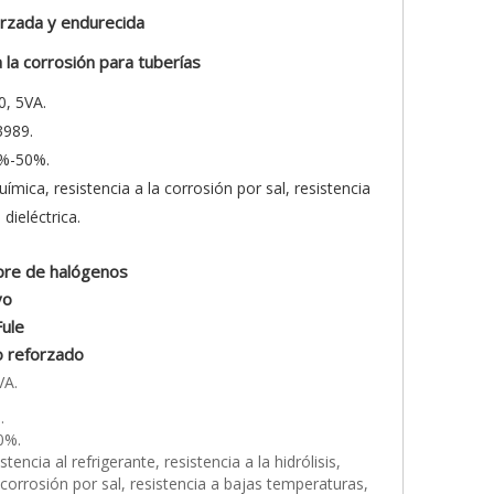
orzada y endurecida
la corrosión para tuberías
0, 5VA.
3989.
0%-50%.
 química, resistencia a la corrosión por sal, resistencia
dieléctrica.
ibre de halógenos
vo
Fule
o reforzado
VA.
.
0%.
stencia al refrigerante, resistencia a la hidrólisis,
a corrosión por sal, resistencia a bajas temperaturas,