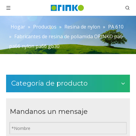
Hogar
»
Productos
»
Resina de nylon
»
PA 610
»
Fabricantes de resina de poliamida ORINKO pa6
pa66 nylon pa66 gb30
Categoría de producto
Mandanos un mensaje