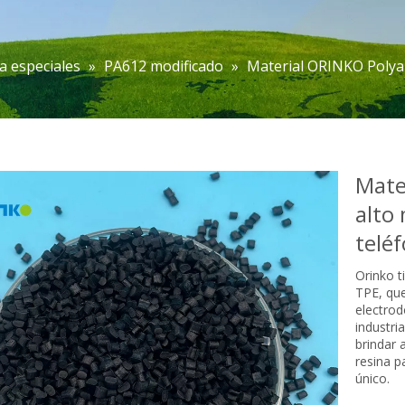
a especiales
»
PA612 modificado
»
Material ORINKO Polya
Mate
alto
telé
Orinko t
TPE, que
electrod
industri
brindar 
resina p
único.