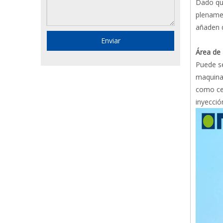
Dado que
plenamen
añaden d
Enviar
Área de 
Puede se
maquinar
como cer
inyecció