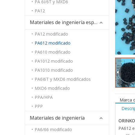
PA 6I/6T y MXD6
PA12
Materiales de ingeniería especiales
PA12 modificado
PA612 modificado
PA610 modificado
PA1012 modificado
PA1010 modificado
PA6I6T y MXD6 modificados
MXD6 modificado
PPA/HPA
Marca d
PPP
Descri
Materiales de ingeniería
ORINKO 
PA612 es
PA6/66 modificado