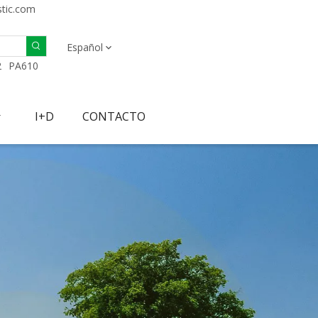
stic.com
Español
2
PA610
I+D
CONTACTO