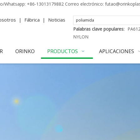
no/Whatsapp:
+86-13013179882
Correo electrónico:
futao@orinkopla
osotros
|
Fábrica
|
Noticias
Palabras clave populares:
PA61
NYLON
R
ORINKO
PRODUCTOS
APLICACIONES