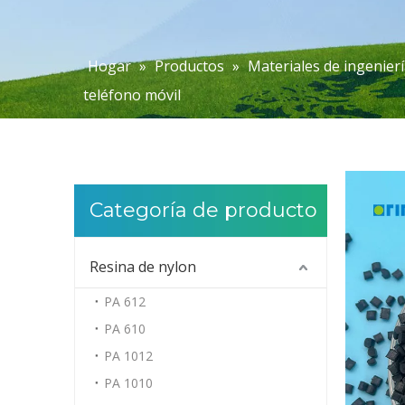
Hogar
»
Productos
»
Materiales de ingenierí
teléfono móvil
Categoría de producto
Resina de nylon
PA 612
PA 610
PA 1012
PA 1010