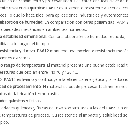
io único de rendimiento y procesabilidad. Las características clave de 
ente resistencia química
: PA612 es altamente resistente a aceites, c
cos, lo que lo hace ideal para aplicaciones industriales y automotrices
 absorción de humedad
: En comparación con otras poliamidas, PA6
propiedades mecánicas en ambientes húmedos.
 estabilidad dimensional
: Con una absorción de humedad reducida, 
ilidad a lo largo del tiempo.
resistencia y dureza
: PA612 mantiene una excelente resistencia mecáni
ciones extremas.
io rango de temperatura
: El material presenta una buena estabilidad
raturas que oscilan entre -40 °C y 120 °C.
o
: PA612 es liviano y contribuye a la eficiencia energética y la reducc
idad de procesamiento
: El material se puede procesar fácilmente med
os de fabricación termoplástica.
des químicas y físicas:
iedades químicas y físicas del PA6 son similares a las del PA66; sin
 temperaturas de proceso. Su resistencia al impacto y solubilidad 
ópico.