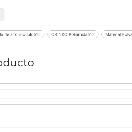
:
da de alto módulo612
ORINKO Poliamida612
Material Poly
roducto