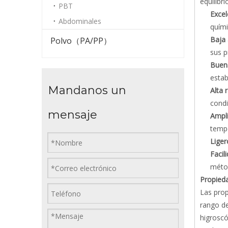
equilibr
PBT
Excel
Abdominales
quími
Baja
Polvo（PA/PP）
sus 
Buena
estab
Mandanos un
Alta 
condi
mensaje
Ampl
tempe
Liger
Facil
métod
Propieda
Las prop
rango de
higrosc