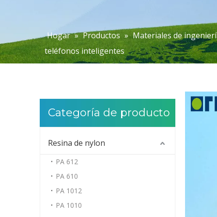
Hogar
»
Productos
»
Materiales de ingenierí
teléfonos inteligentes
Categoría de producto
Resina de nylon
PA 612
PA 610
PA 1012
PA 1010