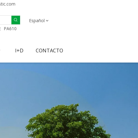
stic.com
Español
2
PA610
I+D
CONTACTO