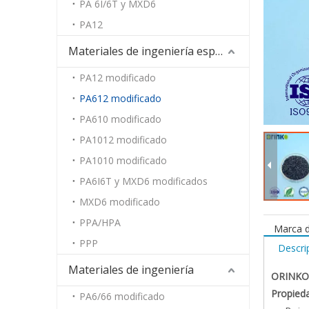
PA 6I/6T y MXD6
PA12
Materiales de ingeniería especiales
PA12 modificado
PA612 modificado
PA610 modificado
PA1012 modificado
PA1010 modificado
PA6I6T y MXD6 modificados
MXD6 modificado
PPA/HPA
Marca d
PPP
Descri
Materiales de ingeniería
ORINKO
Propied
PA6/66 modificado