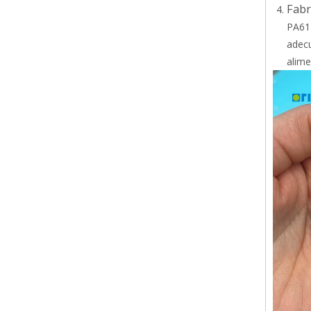
Fabr
PA612
adecu
alime