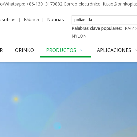
no/Whatsapp:
+86-13013179882
Correo electrónico:
futao@orinkopla
osotros
|
Fábrica
|
Noticias
Palabras clave populares:
PA61
NYLON
R
ORINKO
PRODUCTOS
APLICACIONES