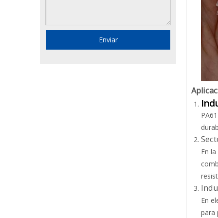
Enviar
Aplicac
Ind
PA612
durab
Sec
En la
combu
resis
Indu
En el
para 