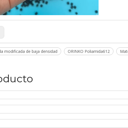
:
da modificada de baja densidad
ORINKO Poliamida612
Mate
roducto