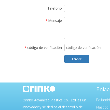
Teléfono
Mensaje
*
código de verificación
*
Enviar
Enlac
Poliami
Orinko Advanced Plastics Co., Ltd. es un
innovador y se dedica al desarrollo de
Plástico 