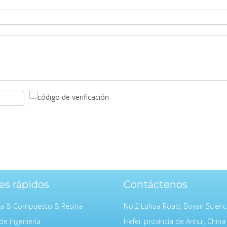
es rápidos
Contáctenos
da & Compuesto & Resina
No.2 Luhua Road, Boyan Scienc
de ingeniería
Hefei, provincia de Anhui, China