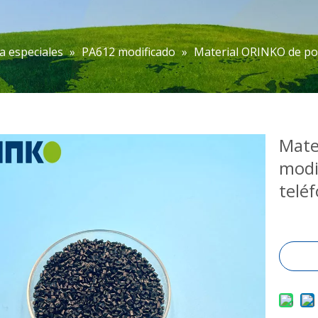
a especiales
»
PA612 modificado
»
Material ORINKO de pol
Mate
modi
telé