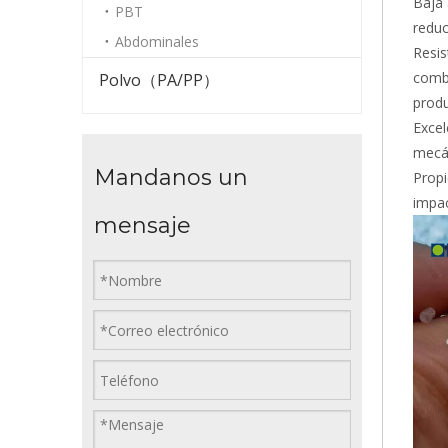
Baja 
PBT
reduc
Abdominales
Resis
combu
Polvo（PA/PP）
produ
Excel
mecán
Mandanos un
Propi
impac
mensaje