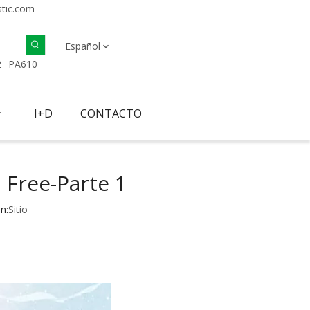
stic.com
Español
2
PA610
I+D
CONTACTO
 Free-Parte 1
n:
Sitio