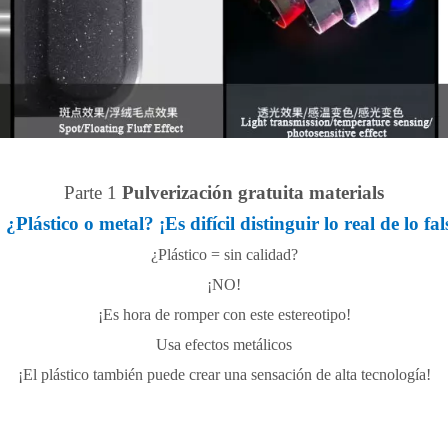
Parte
1
Pulverización gratuita
materials
1
¿Plástico o metal? ¡Es difícil distinguir lo real de lo fal
¿Plástico = sin calidad?
¡NO!
¡Es hora de romper con este estereotipo!
Usa efectos metálicos
¡El plástico también puede crear una sensación de alta tecnología!