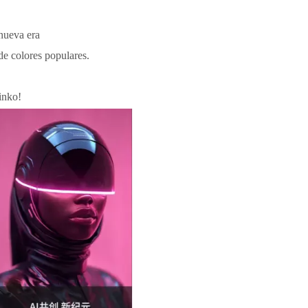
nueva era
e colores populares.
inko!