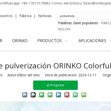
no/Whatsapp:
+86-13013179882
Correo electrónico:
futao@orinkopla
osotros
|
Fábrica
|
Noticias
Palabras clave populares:
PA61
NYLON
R
ORINKO
PRODUCTOS
APLICACIONES
e pulverización ORINKO Colorful
:
0
Autor:Editor del sitio Hora de publicación: 2024-12-11 Orige
Preguntar