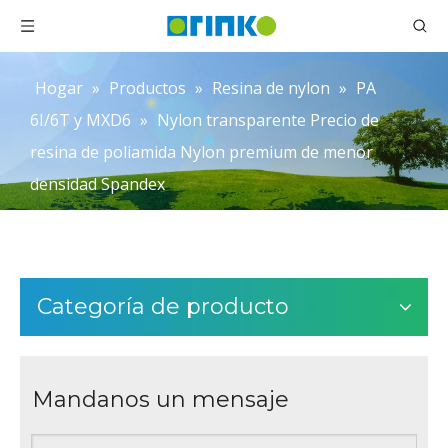
Hogar
»
Productos
»
Resina de nylon
»
PA
6I/6T y MXD6
»
Nylon transparente Precio de
resina de poliamida Nylon premium de menor
densidad Spandex
Categoría de producto
Mandanos un mensaje