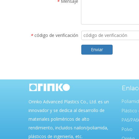
Mensaje
*
código de verificación
*
Enviar
Enlac
Poliami
Orinko Advanced Plastics Co., Ltd. es un
innovador y se dedica al desarrollo de
Plástico 
materiales poliméricos de alto
PA6/PA6
rendimiento, incluidos nailon/poliamida,
Polvo
plásticos de ingeniería, etc.
Orinko