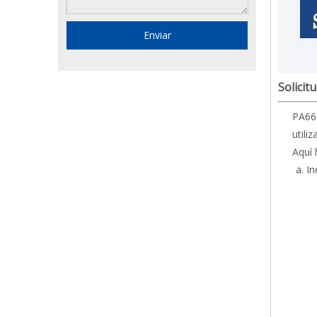
Enviar
Solicit
PA66+
utili
Aquí 
In