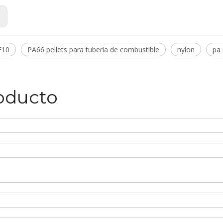
:
F10
PA66 pellets para tubería de combustible
nylon
pa 
roducto