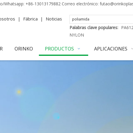
no/Whatsapp:
+86-13013179882
Correo electrónico:
futao@orinkopla
osotros
|
Fábrica
|
Noticias
Palabras clave populares:
PA61
NYLON
R
ORINKO
PRODUCTOS
APLICACIONES