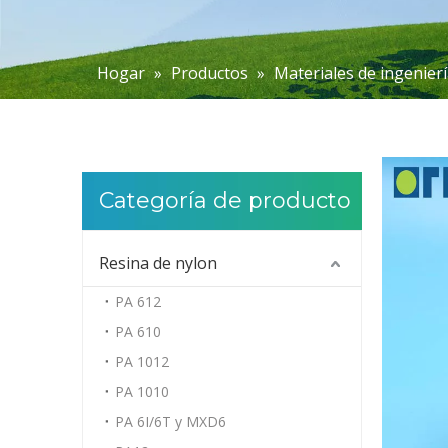
Hogar
»
Productos
»
Materiales de ingenierí
Categoría de producto
Resina de nylon
PA 612
PA 610
PA 1012
PA 1010
PA 6I/6T y MXD6