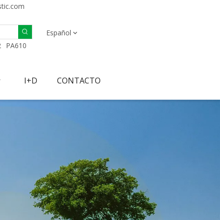
stic.com
Español
2
PA610
I+D
CONTACTO