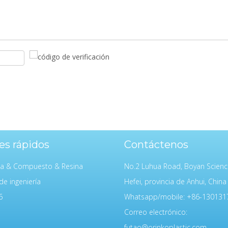
es rápidos
Contáctenos
da & Compuesto & Resina
No.2 Luhua Road, Boyan Scienc
de ingeniería
Hefei, provincia de Anhui, China
6
Whatsapp/mobile: +86-130131
Correo electrónico:
futao@orinkoplastic.com