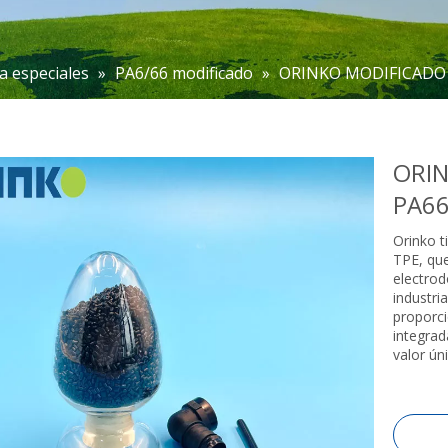
a especiales
»
PA6/66 modificado
»
ORINKO MODIFICADO P
ORI
PA66
Orinko t
TPE, que
electrod
industri
proporci
integrad
valor ún