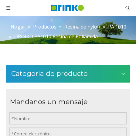
Hogar
»
Productos
»
Resina de nylon
»
PA 1010
»
ORINKO PA1010 Resina de Poliamida
Categoría de producto
Mandanos un mensaje