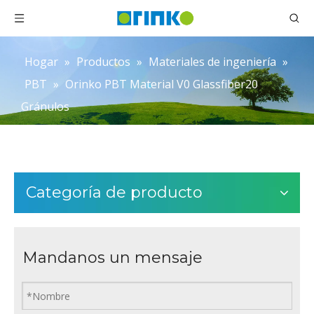
Hogar
»
Productos
»
Materiales de ingeniería
»
PBT
»
Orinko PBT Material V0 Glassfiber20
Gránulos
Categoría de producto
Mandanos un mensaje