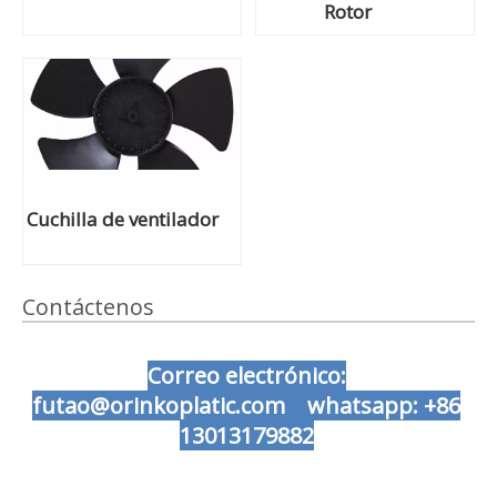
Rotor
Cuchilla de ventilador
Contáctenos
Correo electrónico:
futao@orinkoplatic.com whatsapp: +86
13013179882