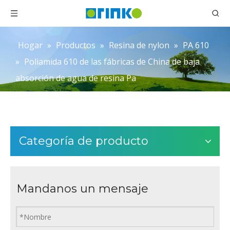
Hogar
»
Productos
»
Resina de nylon
»
PA 610
»
Poliamida 610 de las fábricas de China de baja
absorción de agua de resina Pa
Categoría de producto
Mandanos un mensaje